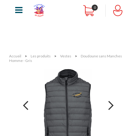
0
Accueil
>
Les produits
>
Vestes
>
Doudoune sans Manches
Homme - Gris
next