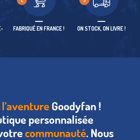
2
3
E-
FABRIQUÉ EN FRANCE !
ON STOCK, ON LIVRE !
s
l’aventure
Goodyfan !
utique personnalisée
 votre
communauté
. Nous