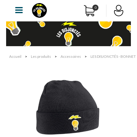
0
Accueil
>
Les produits
>
Accessoires
>
LES DISJONCTÉS - BONNET