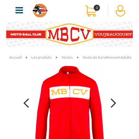
0
Accueil
>
Les produits
>
Vestes
>
Veste de Survêtement Adulte
next