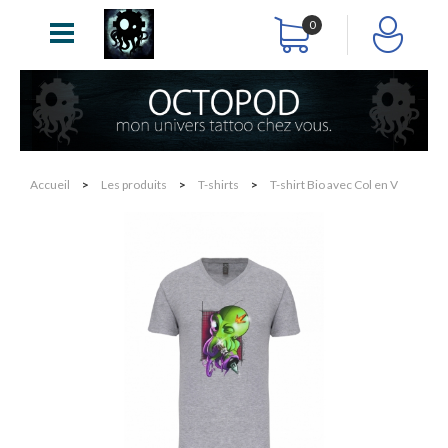
0
Accueil
>
Les produits
>
T-shirts
>
T-shirt Bio avec Col en V