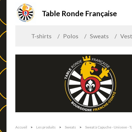
Table Ronde Française
T-shirts
Polos
Sweats
Ves
Accueil
>
Les produits
>
Sweats
>
Sweat à Capuche - Unisexe - 