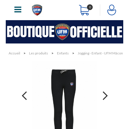
0
Accueil
>
Les produits
>
Enfants
>
Jogging - Enfant - UFM Mâcon
next