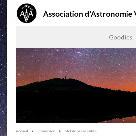
Association d'Astronomie
Goodies
Accueil
>
Connexion
>
Mot de passe oublié