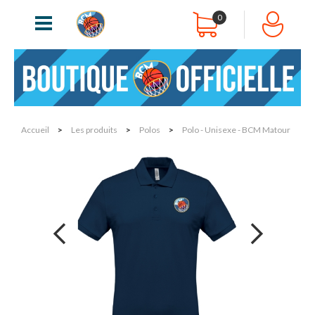
0
Accueil
>
Les produits
>
Polos
>
Polo - Unisexe - BCM Matour
next