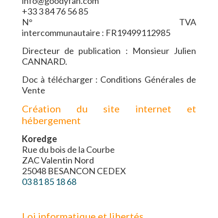
info@goodyfan.com
+33 3 84 76 56 85
N° TVA
intercommunautaire : FR19499112985
Directeur de publication : Monsieur Julien
CANNARD.
Doc à télécharger : Conditions Générales de
Vente
Création du site internet et
hébergement
Koredge
Rue du bois de la Courbe
ZAC Valentin Nord
25048 BESANCON CEDEX
03 81 85 18 68
Loi informatique et libertés