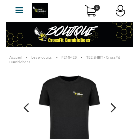
0
Accueil
>
Les produits
>
FEMMES
>
TEE SHIRT - CrossFit
Bumblebees
next