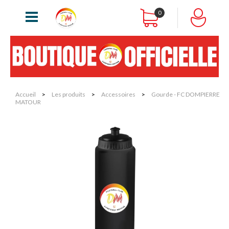
0
Accueil
>
Les produits
>
Accessoires
>
Gourde - FC DOMPIERRE
MATOUR