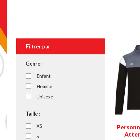
Filtrer par :
Genre :
Enfant
Homme
Unisexe
Taille :
XS
Personna
Atten
S