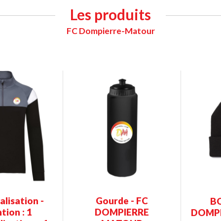
Les produits
FC Dompierre-Matour
lisation -
Gourde - FC
BO
tion : 1
DOMPIERRE
DOMP