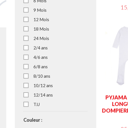
6 Mois
15
9 Mois
12 Mois
18 Mois
24 Mois
2/4 ans
4/6 ans
6/8 ans
8/10 ans
10/12 ans
12/14 ans
PYJAMA
LONGU
T.U
DOMPIER
Couleur :