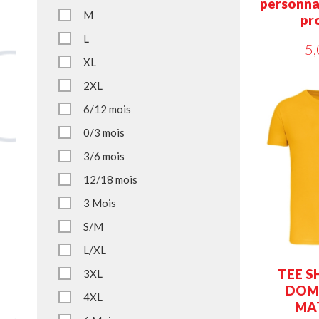
personnal
M
pr
L
5,
XL
2XL
6/12 mois
0/3 mois
3/6 mois
12/18 mois
3 Mois
S/M
L/XL
TEE SH
3XL
DOM
4XL
MA