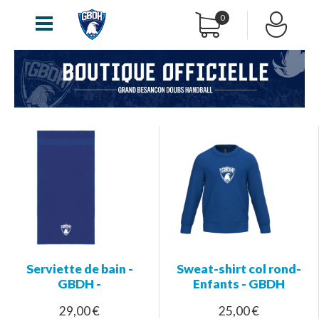
0
Serviette de bain -
Sweat-shirt col rond-
GBDH -
Enfants - GBDH
29,00 €
25,00 €