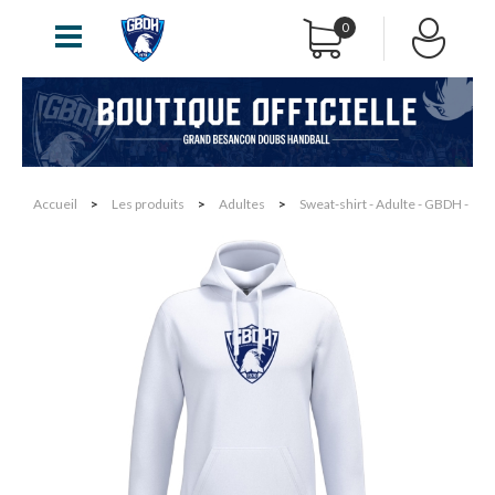
0
Accueil
>
Les produits
>
Adultes
>
Sweat-shirt - Adulte - GBDH -