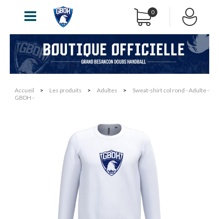
0
Accueil
>
Les produits
>
Adultes
>
Sweat-shirt col rond - Adulte -
GBDH -