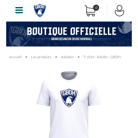
0
Accueil
>
Les produits
>
Adultes
>
T-shirt - Adulte - GBDH -