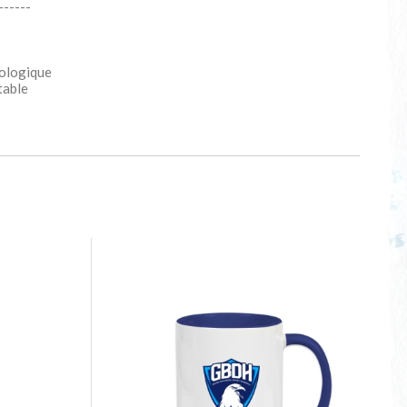
------
ologique
table