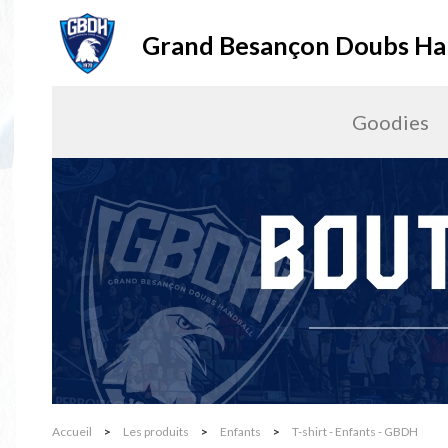
Grand Besançon Doubs Ha
Goodies
Accueil
>
Les produits
>
Enfants
>
T-shirt - Enfants - GBDH