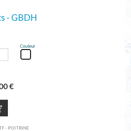
nts - GBDH
Couleur
00 €
F - POITRINE