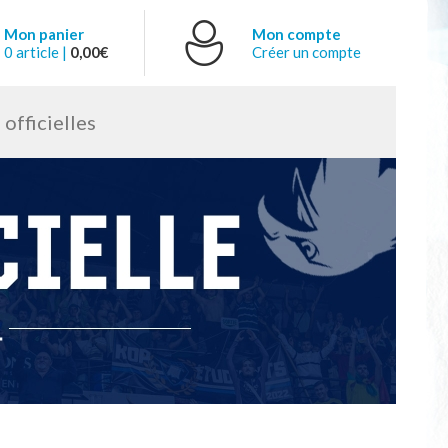
Mon panier
Mon compte
0 article |
0,00€
Créer un compte
officielles