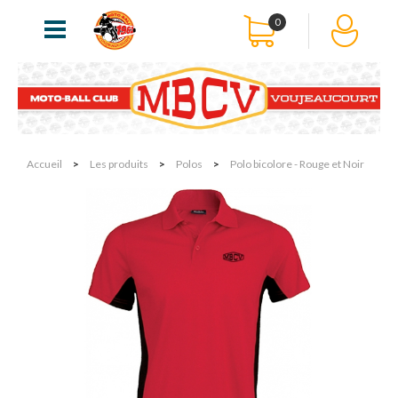
0
Accueil
>
Les produits
>
Polos
>
Polo bicolore - Rouge et Noir