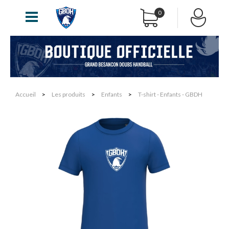
0
Accueil
>
Les produits
>
Enfants
>
T-shirt - Enfants - GBDH