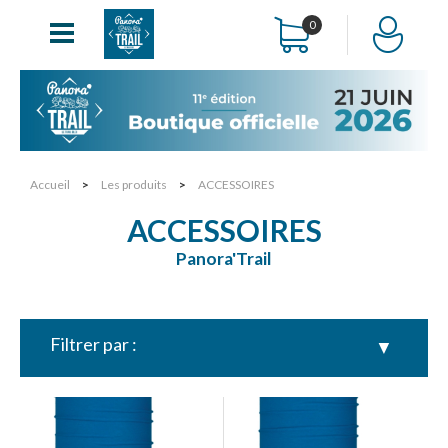
0
Accueil
>
Les produits
>
ACCESSOIRES
ACCESSOIRES
Panora'Trail
Filtrer par :
▼