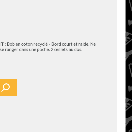
Coup de 
en coton recyclé - Bord court et raide. Ne
anger dans une poche. 2 œillets au dos.