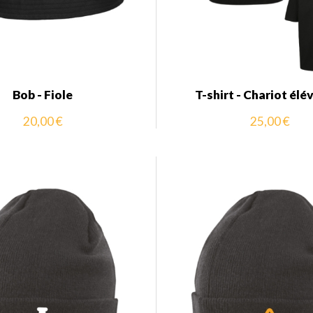
Bob - Fiole
T-shirt - Chariot élé
20,00 €
25,00 €