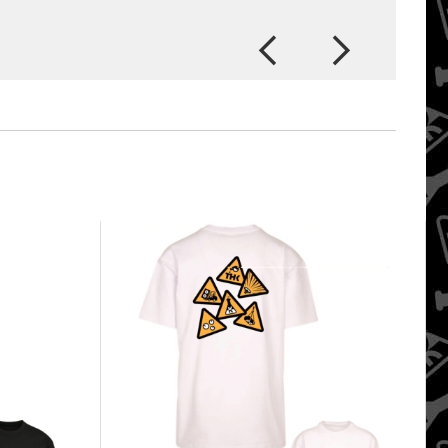
prev
next