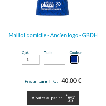
Maillot domicile - Ancien logo - GBDH
Qté.
Taille
Couleur
40,00 €
Prix unitaire TTC :
Ajouter au panier