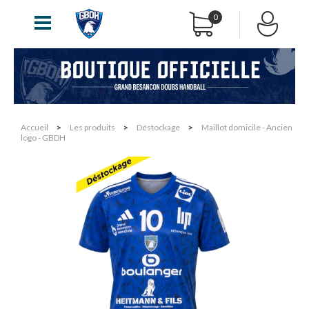
0
Accueil
>
Les produits
>
Déstockage
>
Maillot domicile - Ancien
logo - GBDH