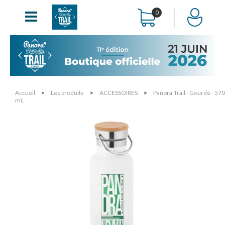
0
Accueil
>
Les produits
>
ACCESSOIRES
>
Panora'Trail - Gourde - 570
mL