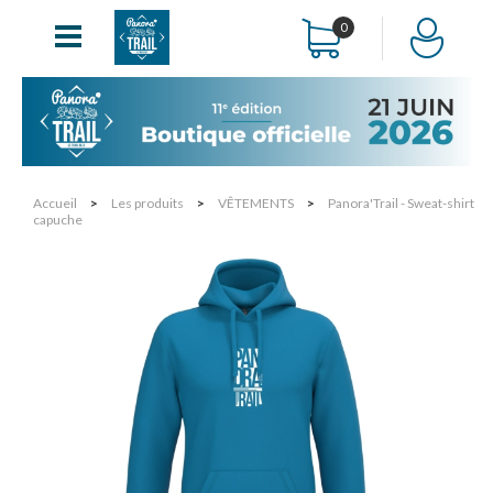
0
Accueil
>
Les produits
>
VÊTEMENTS
>
Panora'Trail - Sweat-shirt
capuche