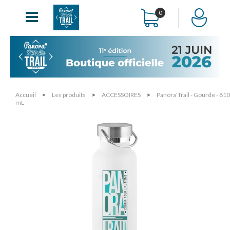
0
Accueil
>
Les produits
>
ACCESSOIRES
>
Panora'Trail - Gourde - 810
mL